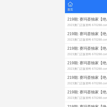
首页
219期: 赛玛荟独家【
2023澳门正版资料 670288.co
219期: 赛玛荟独家【
2023澳门正版资料 670288.co
219期: 赛玛荟独家【
2023澳门正版资料 670288.co
219期: 赛玛荟独家【
2023澳门正版资料 670288.co
219期: 赛玛荟独家【
2023澳门正版资料 670288.co
219期: 赛玛荟独家【
2023澳门正版资料 670288.co
219期: 赛玛荟独家【