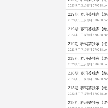
2023澳门正版资料 670288.co
219期: 赛玛荟独家【
2023澳门正版资料 670288.co
219期: 赛玛荟独家【
2023澳门正版资料 670288.co
219期: 赛玛荟独家【
2023澳门正版资料 670288.co
219期: 赛玛荟独家【
2023澳门正版资料 670288.co
218期: 赛玛荟独家【
2023澳门正版资料 670288.co
218期: 赛玛荟独家【
2023澳门正版资料 670288.co
218期: 赛玛荟独家【