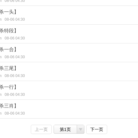
m
08-06 04:30
绝杀一头】
m
08-06 04:30
绝杀特段】
m
08-06 04:30
绝杀一合】
m
08-06 04:30
绝杀三尾】
m
08-06 04:30
绝杀一行】
m
08-06 04:30
绝杀三肖】
m
08-06 04:30
上一页
第1页
下一页