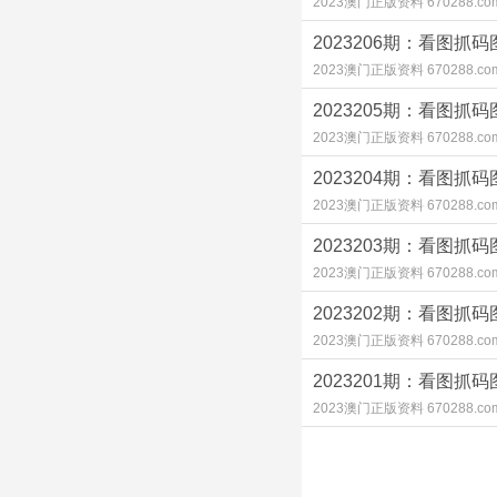
2023澳门正版资料 670288.co
2023206期：看图抓码
2023澳门正版资料 670288.co
2023205期：看图抓码
2023澳门正版资料 670288.co
2023204期：看图抓码
2023澳门正版资料 670288.co
2023203期：看图抓码
2023澳门正版资料 670288.co
2023202期：看图抓码
2023澳门正版资料 670288.co
2023201期：看图抓码
2023澳门正版资料 670288.co