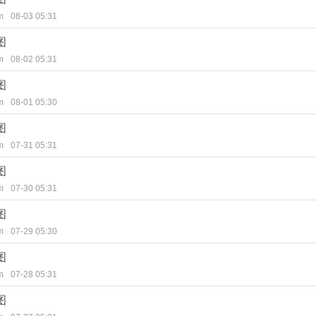
m
08-03 05:31
图
m
08-02 05:31
图
m
08-01 05:30
图
m
07-31 05:31
图
m
07-30 05:31
图
m
07-29 05:30
图
m
07-28 05:31
图