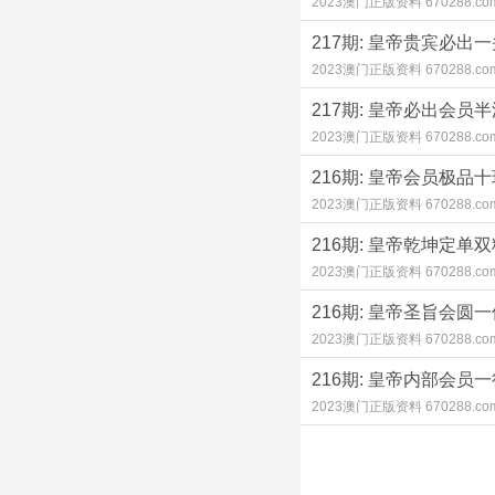
2023澳门正版资料 670288.co
217期: 皇帝贵宾必出一
2023澳门正版资料 670288.co
217期: 皇帝必出会员半
2023澳门正版资料 670288.co
216期: 皇帝会员极品十
2023澳门正版资料 670288.co
216期: 皇帝乾坤定单双
2023澳门正版资料 670288.co
216期: 皇帝圣旨会圆一
2023澳门正版资料 670288.co
216期: 皇帝内部会员一
2023澳门正版资料 670288.co