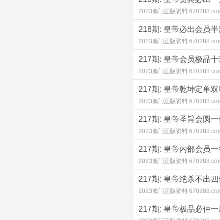
2023澳门正版资料 670288.co
218期: 皇帝必出会员半
2023澳门正版资料 670288.co
217期: 皇帝会员极品十
2023澳门正版资料 670288.co
217期: 皇帝乾坤定单双
2023澳门正版资料 670288.co
217期: 皇帝圣旨会圆一
2023澳门正版资料 670288.co
217期: 皇帝内部会员一
2023澳门正版资料 670288.co
217期: 皇帝绝杀不出四
2023澳门正版资料 670288.co
217期: 皇帝极品必仲一