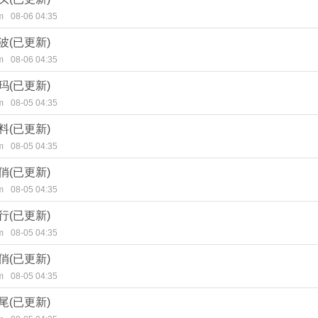
m
08-06 04:35
波(已更新)
m
08-06 04:35
玛(已更新)
m
08-05 04:35
料(已更新)
m
08-05 04:35
俏(已更新)
m
08-05 04:35
行(已更新)
m
08-05 04:35
俏(已更新)
m
08-05 04:35
尾(已更新)