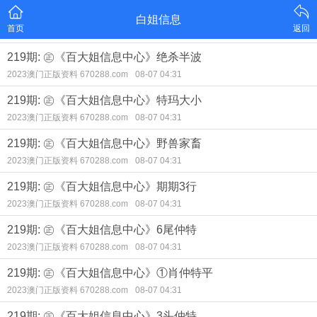
白姐信息
首页
返回
219期: ㊣《百大姐信息中心》绝杀半波
2023澳门正版资料 670288.com
08-07 04:31
219期: ㊣《百大姐信息中心》特玛大小
2023澳门正版资料 670288.com
08-07 04:31
219期: ㊣《百大姐信息中心》野兽家畜
2023澳门正版资料 670288.com
08-07 04:31
219期: ㊣《百大姐信息中心》期期3行
2023澳门正版资料 670288.com
08-07 04:31
219期: ㊣《百大姐信息中心》6尾仲特
2023澳门正版资料 670288.com
08-07 04:31
219期: ㊣《百大姐信息中心》①肖仲特平
2023澳门正版资料 670288.com
08-07 04:31
219期: ㊣《百大姐信息中心》3头仲特