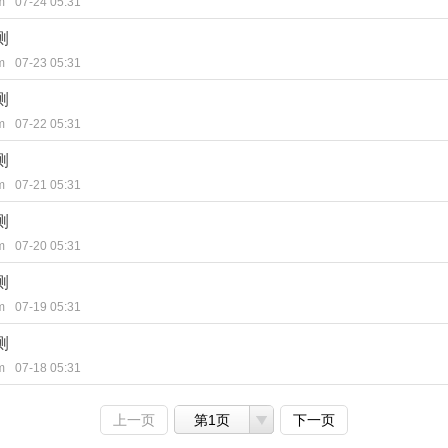
m
07-24 05:31
测
m
07-23 05:31
测
m
07-22 05:31
测
m
07-21 05:31
测
m
07-20 05:31
测
m
07-19 05:31
测
m
07-18 05:31
上一页
第1页
下一页