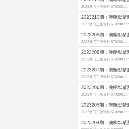
2023澳门正版资料 670288.co
2023210期：澳幽默猜
2023澳门正版资料 670288.co
2023209期：澳幽默猜
2023澳门正版资料 670288.co
2023208期：澳幽默猜
2023澳门正版资料 670288.co
2023207期：澳幽默猜
2023澳门正版资料 670288.co
2023206期：澳幽默猜
2023澳门正版资料 670288.co
2023205期：澳幽默猜
2023澳门正版资料 670288.co
2023204期：澳幽默猜