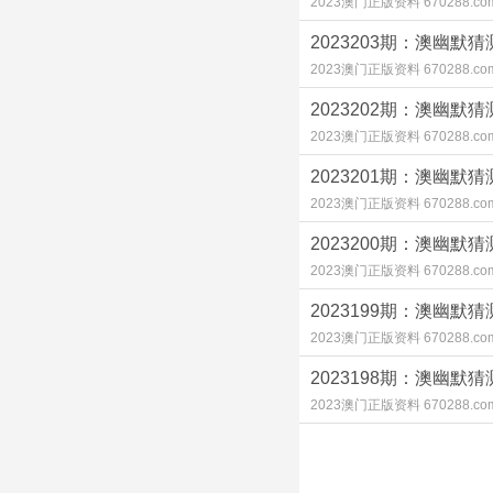
2023澳门正版资料 670288.co
2023203期：澳幽默猜
2023澳门正版资料 670288.co
2023202期：澳幽默猜
2023澳门正版资料 670288.co
2023201期：澳幽默猜
2023澳门正版资料 670288.co
2023200期：澳幽默猜
2023澳门正版资料 670288.co
2023199期：澳幽默猜
2023澳门正版资料 670288.co
2023198期：澳幽默猜
2023澳门正版资料 670288.co