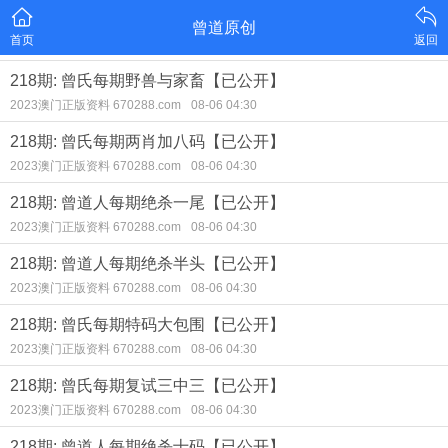
曾道原创
首页
返回
218期: 曾氏每期野兽与家畜【已公开】
2023澳门正版资料 670288.com
08-06 04:30
218期: 曾氏每期两肖加八码【已公开】
2023澳门正版资料 670288.com
08-06 04:30
218期: 曾道人每期绝杀一尾【已公开】
2023澳门正版资料 670288.com
08-06 04:30
218期: 曾道人每期绝杀半头【已公开】
2023澳门正版资料 670288.com
08-06 04:30
218期: 曾氏每期特码大包围【已公开】
2023澳门正版资料 670288.com
08-06 04:30
218期: 曾氏每期复试三中三【已公开】
2023澳门正版资料 670288.com
08-06 04:30
218期: 曾道人每期绝杀十码【已公开】