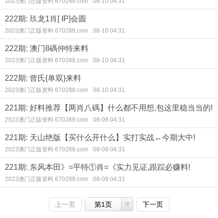
2023澳门正版资料 670288.com
08-10 04:31
222期: 玖龙1肖[ IP]会圆
2023澳门正版资料 670288.com
08-10 04:31
222期: 澳门8碼仲特来料
2023澳门正版资料 670288.com
08-10 04:31
222期: 曾氏{单双}来料
2023澳门正版资料 670288.com
08-10 04:31
221期: 好料推荐【两肖八碼】什么都不用想,包这里稳当当的!
2023澳门正版资料 670288.com
08-09 04:31
221期: 天山绝版【买什么开什么】实打实战←今期大中!
2023澳门正版资料 670288.com
08-09 04:31
221期: 东风本田》=平特①肖=《实力见证,跟踪必赚料!
2023澳门正版资料 670288.com
08-09 04:31
上一页
第1页
下一页