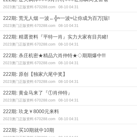
2023澳门正版资料 670288.com
08-10 04:31
222期: 荒无人烟 一波←╬≈一波≈让你成为百万[翁!
2023澳门正版资料 670288.com
08-10 04:31
222期: 精選资料『平特一肖』实力大家有目共睹!
2023澳门正版资料 670288.com
08-10 04:31
222期: 杀庄机密★精品六肖仲特★◇期期爆中!!!
2023澳门正版资料 670288.com
08-10 04:31
222期: 原创【独家六尾中奖】
2023澳门正版资料 670288.com
08-10 04:31
222期: 黄金马来了『①肖仲特』
2023澳门正版资料 670288.com
08-10 04:31
222期: 玖龙￥8000元来料
2023澳门正版资料 670288.com
08-10 04:31
222期: 买10期就中10期