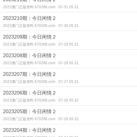
2023澳门正版资料 670288.com
07-31 05:31
2023210期：今日闲情２
2023澳门正版资料 670288.com
07-30 05:31
2023209期：今日闲情２
2023澳门正版资料 670288.com
07-29 05:31
2023208期：今日闲情２
2023澳门正版资料 670288.com
07-28 05:31
2023207期：今日闲情２
2023澳门正版资料 670288.com
07-27 05:31
2023206期：今日闲情２
2023澳门正版资料 670288.com
07-26 05:32
2023205期：今日闲情２
2023澳门正版资料 670288.com
07-26 05:32
2023204期：今日闲情２