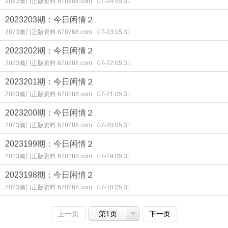
2023澳门正版资料 670288.com
07-24 05:31
2023203期：今日闲情２
2023澳门正版资料 670288.com
07-23 05:31
2023202期：今日闲情２
2023澳门正版资料 670288.com
07-22 05:31
2023201期：今日闲情２
2023澳门正版资料 670288.com
07-21 05:31
2023200期：今日闲情２
2023澳门正版资料 670288.com
07-20 05:31
2023199期：今日闲情２
2023澳门正版资料 670288.com
07-19 05:31
2023198期：今日闲情２
2023澳门正版资料 670288.com
07-18 05:31
上一页
第1页
下一页