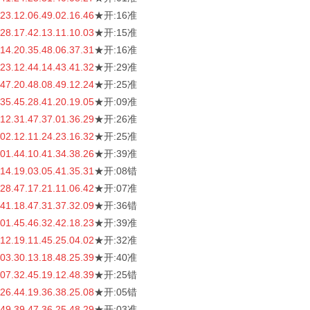
.23.12.06.49.02.16.46
★开:16准
.28.17.42.13.11.10.03
★开:15准
.14.20.35.48.06.37.31
★开:16准
.23.12.44.14.43.41.32
★开:29准
.47.20.48.08.49.12.24
★开:25准
.35.45.28.41.20.19.05
★开:09准
.12.31.47.37.01.36.29
★开:26准
.02.12.11.24.23.16.32
★开:25准
.01.44.10.41.34.38.26
★开:39准
.14.19.03.05.41.35.31
★开:08错
.28.47.17.21.11.06.42
★开:07准
.41.18.47.31.37.32.09
★开:36错
.01.45.46.32.42.18.23
★开:39准
.12.19.11.45.25.04.02
★开:32准
.03.30.13.18.48.25.39
★开:40准
.07.32.45.19.12.48.39
★开:25错
.26.44.19.36.38.25.08
★开:05错
.49.39.47.36.25.48.29
★开:03准