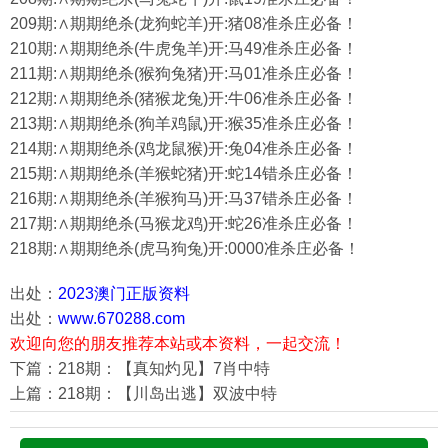
209期:∧期期绝杀(
龙狗蛇羊
)开:猪08准杀庄必备！
210期:∧期期绝杀(
牛虎兔羊
)开:马49准杀庄必备！
211期:∧期期绝杀(
猴狗兔猪
)开:马01准杀庄必备！
212期:∧期期绝杀(
猪猴龙兔
)开:牛06准杀庄必备！
213期:∧期期绝杀(
狗羊鸡鼠
)开:猴35准杀庄必备！
214期:∧期期绝杀(
鸡龙鼠猴
)开:兔04准杀庄必备！
215期:∧期期绝杀(
羊猴蛇猪
)开:蛇14错杀庄必备！
216期:∧期期绝杀(
羊猴狗马
)开:马37错杀庄必备！
217期:∧期期绝杀(
马猴龙鸡
)开:蛇26准杀庄必备！
218期:∧期期绝杀(
虎马狗兔
)开:0000准杀庄必备！
出处：
2023澳门正版资料
出处：
www.670288.com
欢迎向您的朋友推荐本站或本资料，一起交流！
下篇：218期：【真知灼见】7肖中特
上篇：218期：【川岛出逃】双波中特