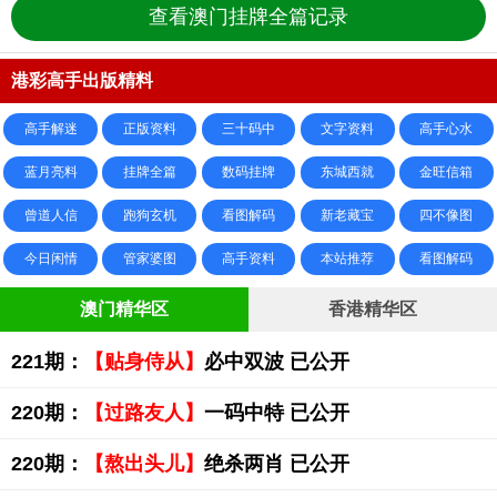
查看澳门挂牌全篇记录
港彩高手出版精料
高手解迷
正版资料
三十码中
文字资料
高手心水
蓝月亮料
挂牌全篇
数码挂牌
东城西就
金旺信箱
曾道人信
跑狗玄机
看图解码
新老藏宝
四不像图
今日闲情
管家婆图
高手资料
本站推荐
看图解码
澳门精华区
香港精华区
221期：
【贴身侍从】
必中双波 已公开
220期：
【过路友人】
一码中特 已公开
220期：
【熬出头儿】
绝杀两肖 已公开