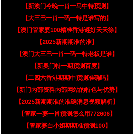
【新澳门今晚一肖一马中特预测】
【大三巴一肖一码一特是谁写的】
【澳门管家婆100精准香港谜好天天徐】
【2025新期期准的准】
【澳门大三巴一肖一码一特老板是谁】
【新奥门特一期预测百度】
【二四六香港期期中预测准确吗】
【新门内部资料内部网站的特色与优势】
【2025新期期准的准确消息视频解析】
【管家一婆一肖预测怎么用772606】
【管家婆白小姐期期准预测100】