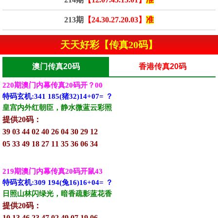
213期
【24.30.27.20.03】
准
天天好彩【传真20码】
澳门传真20码
香港传真20码
220期澳门内幕传真20码开？00
特码玄机:341 185(猪32)14+07= ？
皇宫内外红朝臣，静水微蓝云彩照
提供20码：
39 03 44 02 40 26 04 30 29 12
05 33 49 18 27 11 35 36 06 34
219期澳门内幕传真20码开鼠43
特码玄机:309 194(兔16)16+04= ？
日照山林闪绿光，暗香疏影蓝花香
提供20码：
10 13 46 23 47 02 49 07 19 06