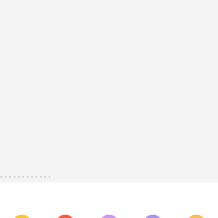
-
-
-
-
-
-
-
-
-
-
-
-