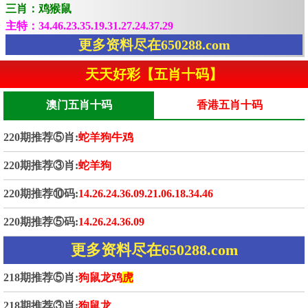
三肖：鸡猴鼠
主特：34.46.23.35.19.31.27.24.37.29
更多资料尽在650288.com
天天好彩【五肖十码】
澳门五肖十码
香港五肖十码
220期推荐⑤肖:
蛇羊狗牛鸡
220期推荐③肖:
蛇羊狗
220期推荐⑩码:
14.26.24.36.09.21.06.18.34.46
220期推荐⑤码:
14.26.24.36.09
更多资料尽在650288.com
218期推荐⑤肖:
狗鼠龙鸡
虎
218期推荐③肖:
狗鼠龙