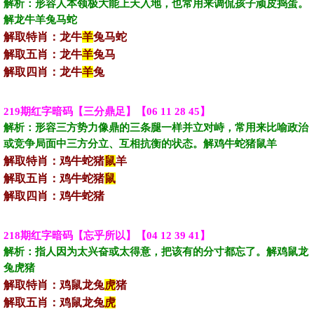
解析：‌‌形容人本领极大能上天入地，也常用来调侃孩子顽皮捣蛋。
解龙牛羊兔马蛇‌‌‌‌‌‌‌
解取特肖：龙牛
羊
兔马蛇
解取五肖：龙牛
羊
兔马
解取四肖：龙牛
羊
兔
219期红字暗码【三分鼎足】【06 11 28 45】
解析：‌‌形容三方势力像鼎的三条腿一样并立对峙，常用来比喻政治
或竞争局面中三方分立、互相抗衡的状态。解鸡牛蛇猪鼠羊‌‌‌‌‌‌‌
解取特肖：鸡牛蛇猪
鼠
羊
解取五肖：鸡牛蛇猪
鼠
解取四肖：鸡牛蛇猪
218期红字暗码【忘乎所以】【04 12 39 41】
解析：‌‌指人因为太兴奋或太得意，把该有的分寸都忘了。解鸡鼠龙
兔虎猪‌‌‌‌‌‌‌
解取特肖：鸡鼠龙兔
虎
猪
解取五肖：鸡鼠龙兔
虎