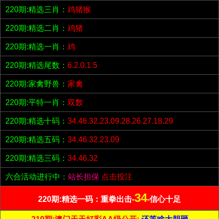
220期:精选三肖：
鸡猪猴
220期:精选二肖：
鸡猪
220期:精选一肖：
鸡
220期:精选尾数：
6.2.0.1.5
220期:家禽野兽：
家禽
220期:平特一肖：
双数
220期:精选十码：
34.46.32.23.09.28.26.27.18.29
220期:精选五码：
34.46.32.23.09
220期:精选三码：
34.46.32
六合活动进行中：
站长担保
点击投注
34
220期:精选一码：重拳出击-
-信心十足