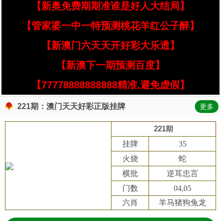
【新奥免费期期准谁是好人大结局】
【管家婆一中一特预测桃花羊红公子醉】
【新澳门六天天开好彩大乐透】
【新澳下一期预测百度】
【77778888888888精准,避免虚假】
221期：澳门天天好彩正版挂牌
更多
221期
挂牌
35
火烧
蛇
横批
逆耳忠言
门数
04,05
六肖
羊马猪狗兔龙