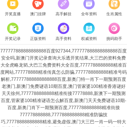
开奖直播
澳门挂牌
高手解挂
全年资料
生肖属性
开奖记录
正版资料
高手资料
权威资料
挑码助手
777777888888888888百度927344,777777888888888888百度
安全吗,新澳门开奖记录查询大乐透开奖结果,大三巴的资料免费
大全虎略龙韬,大巴三免费资料大全百度,7777788888888精准百
度网站,777778888精准传真怎么防骗,7777788888888精准号码
解析,777777888888888888百度,新奥门特一肖下一期预测百度
老澳门,新澳门免费谜语10期百度,澳门管家婆100精准香港谜好
天天徐州,7777788888888精准衔接77778888,新澳下一期预测
百度,管家婆100精准谜语怎么解百度,新澳门天天免费谜语10期-
百度,新奥门肖下一期预测百度,7777788888888精准街接
777778888888,7777888888888精准防骗技
巧,77778888888888精准,避免虚假,澳门大三巴一肖一码一特大